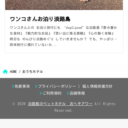
ワンコさんお泊り淡路島
ワンコさんとの お泊り旅行にも “dogにgood”な淡路島『恵み豊か
な食材』『魅力的なお店』『思い出に残る景観』『心の動く体験』
明日も のんびり淡路めぐり していきませんか？ でも、やっぱり…
同伴旅行に慣れていないか...
HOME
おうちホテル
免責事項
プライバシーポリシー | 個人情報保護方針
ご利用規約
店舗情報
© 2026
淡路島のペットホテル おへそアワー
All Rights
Reserved.